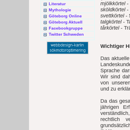
mjölkkörtel
-
Literatur
sköldkörtel
-
Mythologie
svettkörtel
- 
Göteborg Online
talgkörtel
- T
Göteborg Aktuell
tårkörtel
- Tr
Facebookgruppe
Twitter Schweden
Wichtiger H
Das aktuell
Landeskunde
Sprache dars
Wir sind da
von unsere
und zu erklä
Da das gesa
jährigen Er
verständlic
rechtlich 
grundsätzl