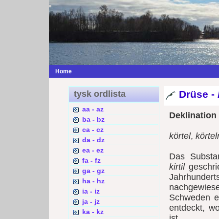
Home
Drüse -
tysk ordlista
aa - az
Deklination
ba - bz
ca - cz
körtel
,
körtel
da - dz
ea - ez
Das Substa
fa - fz
kirtil
geschrie
ga - gz
Jahrhunde
ha - hz
nachgewie
ia - iz
Schweden er
ja - jz
entdeckt, wo
ka - kz
ist.