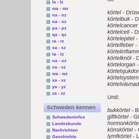
la - lz
ma - mz
körtel
- Drüs
na - nz
körtelbuk
- D
oa - oz
körtelcancer
pa - pz
körtelcell
- D
qa - qz
körtelepitel
-
ra - rz
körtelfeber
- 
sa - sz
körtelinflam
ta - tz
körtelknöl
- 
ua - uz
körtelorgan
-
va - vz
körtelsjukd
wa - wz
körtelsystem
xa - xz
körtelvävnad
ya - yz
za - zz
Und:
Schweden kennen
bukkörtel
- B
giftkörtel
- Gi
Schwedeninfos
hormonkörte
Landeskunde
könskörtel
- 
Nachrichten
lymfkörtel
- 
Geschichte