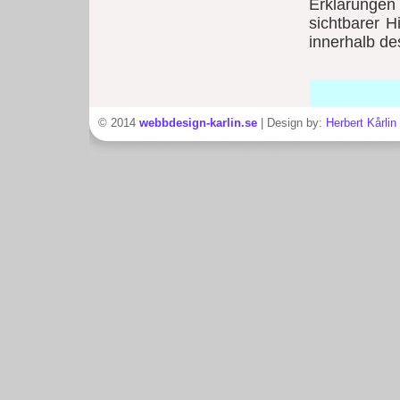
Erklärungen 
sichtbarer H
innerhalb de
© 2014
webbdesign-karlin.se
| Design by:
Herbert Kårlin