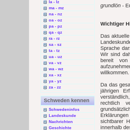
la - lz
grundlön
- E
ma - mz
na - nz
oa - oz
Wichtiger H
pa - pz
qa - qz
Das aktuell
ra - rz
Landeskunde
sa - sz
Sprache dars
ta - tz
Wir sind da
ua - uz
bereit vo
va - vz
aufzunehme
wa - wz
willkommen.
xa - xz
ya - yz
Da das gesa
za - zz
jährigen Er
verständlic
Schweden kennen
rechtlich 
grundsätzl
Schwedeninfos
Erklärungen 
Landeskunde
sichtbarer 
Nachrichten
innerhalb des
Geschichte