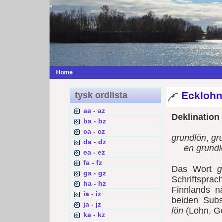
Home
Ecklohn
tysk ordlista
aa - az
Deklination
ba - bz
ca - cz
grundlön
,
gr
da - dz
en grund
ea - ez
fa - fz
Das Wort
g
ga - gz
Schriftspra
ha - hz
Finnlands 
ia - iz
beiden Sub
ja - jz
lön
(Lohn, G
ka - kz