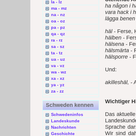
la - lz
ha någon i h
ma - mz
vara hack i h
na - nz
lägga benen
oa - oz
pa - pz
häl
- Ferse,
qa - qz
hälben
- Fer
ra - rz
hälsena
- Fe
sa - sz
hälsmärta
- 
ta - tz
hälsporre
- F
ua - uz
va - vz
Und:
wa - wz
xa - xz
akilleshäl,
- 
ya - yz
za - zz
Wichtiger H
Schweden kennen
Das aktuell
Schwedeninfos
Landeskunde
Landeskunde
Sprache dars
Nachrichten
Wir sind da
Geschichte