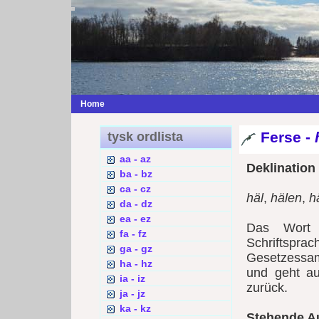
Home
Ferse -
tysk ordlista
aa - az
Deklination
ba - bz
ca - cz
häl
,
hälen
,
h
da - dz
ea - ez
Das Wor
fa - fz
Schriftspra
ga - gz
Gesetzess
ha - hz
und geht au
ia - iz
zurück.
ja - jz
ka - kz
Stehende A