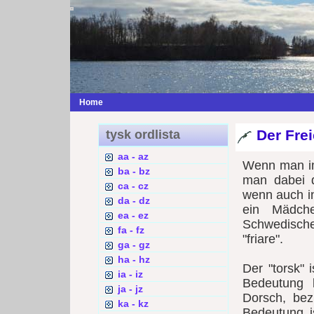
Home
Der Frei
tysk ordlista
aa - az
Wenn man im
ba - bz
man dabei d
ca - cz
wenn auch in
da - dz
ein Mädch
ea - ez
Schwedisch
fa - fz
"friare".
ga - gz
ha - hz
Der "torsk" 
ia - iz
Bedeutung k
ja - jz
Dorsch, bez
ka - kz
Bedeutung i