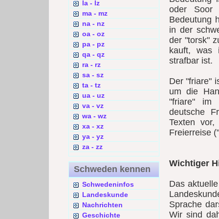
la - lz
oder Soor 
ma - mz
Bedeutung ha
na - nz
in der schw
oa - oz
der "torsk" 
pa - pz
kauft, was
qa - qz
strafbar ist.
ra - rz
sa - sz
Der "friare"
ta - tz
um die Hand
ua - uz
"friare" i
va - vz
deutsche F
wa - wz
Texten vor, 
xa - xz
Freierreise ("
ya - yz
za - zz
Wichtiger H
Schweden kennen
Das aktuell
Schwedeninfos
Landeskunde
Landeskunde
Sprache dars
Nachrichten
Wir sind da
Geschichte