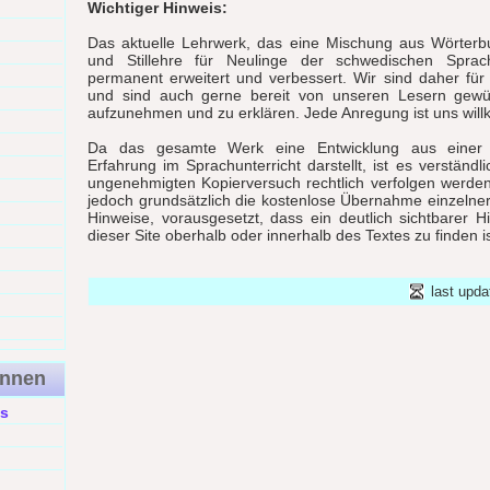
Wichtiger Hinweis:
Das aktuelle Lehrwerk, das eine Mischung aus Wörter
und Stillehre für Neulinge der schwedischen Sprach
permanent erweitert und verbessert. Wir sind daher fü
und sind auch gerne bereit von unseren Lesern gewü
aufzunehmen und zu erklären. Jede Anregung ist uns wil
Da das gesamte Werk eine Entwicklung aus einer 
Erfahrung im Sprachunterricht darstellt, ist es verständl
ungenehmigten Kopierversuch rechtlich verfolgen werde
jedoch grundsätzlich die kostenlose Übernahme einzelne
Hinweise, vorausgesetzt, dass ein deutlich sichtbarer H
dieser Site oberhalb oder innerhalb des Textes zu finden is
last upda
ennen
s