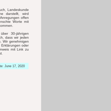
buch, Landeskunde
e darstellt, wird
r Anregungen offen
nschte Worte mit
lkommen.
über 30-jährigen
ich, dass wir jeden
n. Wir genehmigen
r Erklärungen oder
inweis mit Link zu
t.
te: June 17, 2020