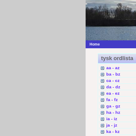
Home
tysk ordlista
aa - az
ba - bz
ca - cz
da - dz
ea - ez
fa - fz
ga - gz
ha - hz
ia - iz
ja - jz
ka - kz