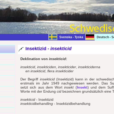
Svenska - Tyska
Deutsch - 
Insektizid -
insekticid
Deklination von
insekticid
:
insekticid
,
insekticiden
,
insekticider
,
insekticiderna
en insekticid
,
flera insekticider
Der Begriff
insekticid
(Insektizid) kann in der schwedisc
erstmals im Jahr 1949 nachgewiesen werden. Das Su
setzt sich aus dem Wort
insekt
(
Insekt
) und dem Suf
Worte mit der Endung
cid
bezeichnen grundsätzlich eine
insekticid
- Insektizid
insekticidbehandling
- Insektizidbehandlung