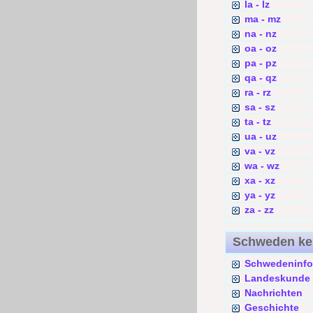
la - lz
ma - mz
na - nz
oa - oz
pa - pz
qa - qz
ra - rz
sa - sz
ta - tz
ua - uz
va - vz
wa - wz
xa - xz
ya - yz
za - zz
Schweden k
Schwedeninfo
Landeskunde
Nachrichten
Geschichte