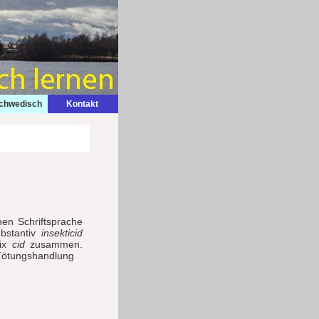
Schwedisch
Kontakt
hen Schriftsprache
bstantiv
insekticid
fix
cid
zusammen.
 Tötungshandlung