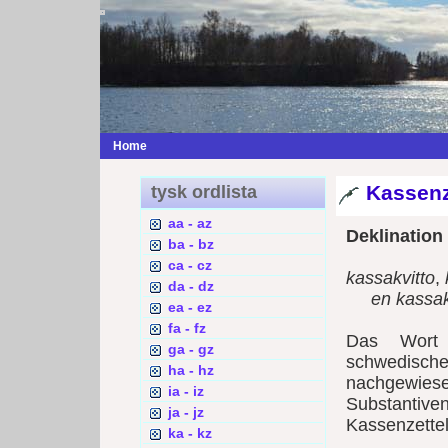
Home
Kassenz
tysk ordlista
aa - az
Deklination
ba - bz
ca - cz
kassakvitto
,
da - dz
en kassak
ea - ez
fa - fz
Das Wor
ga - gz
schwedisch
ha - hz
nachgewies
ia - iz
Substanti
ja - jz
Kassenzette
ka - kz