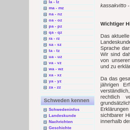
la - lz
kassakvitto
-
ma - mz
na - nz
oa - oz
Wichtiger H
pa - pz
qa - qz
Das aktuell
ra - rz
Landeskunde
sa - sz
Sprache dars
ta - tz
Wir sind da
ua - uz
von unsere
va - vz
und zu erklä
wa - wz
xa - xz
Da das gesa
ya - yz
jährigen Er
za - zz
verständlic
rechtlich 
Schweden kennen
grundsätzl
Erklärungen 
Schwedeninfos
sichtbarer H
Landeskunde
innerhalb de
Nachrichten
Geschichte