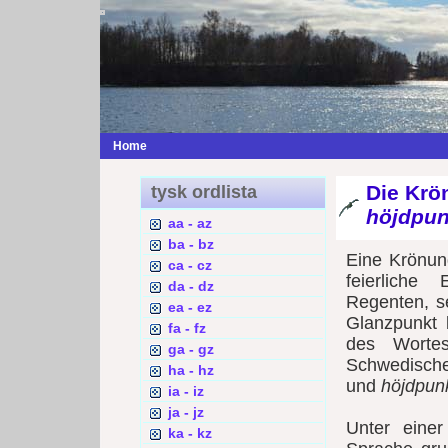
Home
Die Krö
tysk ordlista
höjdpun
aa - az
ba - bz
Eine Krönun
ca - cz
feierliche
da - dz
Regenten, s
ea - ez
Glanzpunkt 
fa - fz
des Wortes
ga - gz
Schwedische
ha - hz
und
höjdpun
ia - iz
ja - jz
Unter eine
ka - kz