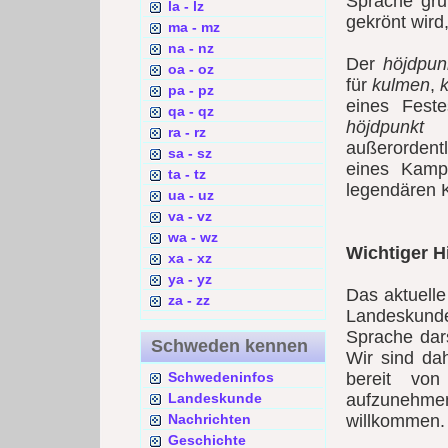
Sprache gru
la - lz
gekrönt wird,
ma - mz
na - nz
Der
höjdpun
oa - oz
für
kulmen
,
pa - pz
eines Fest
qa - qz
höjdpunkt
e
ra - rz
außerordent
sa - sz
eines Kamp
ta - tz
legendären K
ua - uz
va - vz
wa - wz
Wichtiger H
xa - xz
ya - yz
Das aktuell
za - zz
Landeskunde
Sprache dars
Schweden kennen
Wir sind da
Schwedeninfos
bereit vo
Landeskunde
aufzunehme
Nachrichten
willkommen.
Geschichte