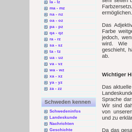
sehr selten 
la - lz
Farbzerset
ma - mz
ermöglichen
na - nz
oa - oz
Das Adjekt
pa - pz
Farbe weitge
qa - qz
jedoch, wen
ra - rz
wird. Wie 
sa - sz
geschieht, 
ta - tz
ab.
ua - uz
va - vz
wa - wz
Wichtiger H
xa - xz
ya - yz
Das aktuell
za - zz
Landeskunde
Sprache dars
Schweden kennen
Wir sind da
Schwedeninfos
von unsere
Landeskunde
und zu erklä
Nachrichten
Geschichte
Da das gesa