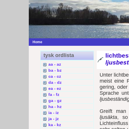
Home
lichtbe
tysk ordlista
ljusbes
aa - az
ba - bz
Unter lichtb
ca - cz
meist eine F
da - dz
gering, oder
ea - ez
Sprache unt
fa - fz
ljusbeständi
ga - gz
ha - hz
Greift man
ia - iz
ljusäkta
, so
ja - jz
Lichteinflu
ka - kz