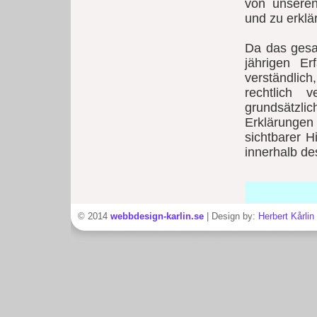
von unsere
und zu erklä
Da das gesa
jährigen Er
verständlic
rechtlich 
grundsätzl
Erklärungen 
sichtbarer H
innerhalb de
© 2014
webbdesign-karlin.se
| Design by:
Herbert Kårlin