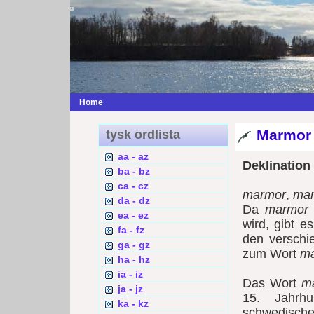
Home
Marmor
tysk ordlista
aa - az
Deklination
ba - bz
ca - cz
marmor
,
ma
da - dz
Da
marmor
ea - ez
wird, gibt e
fa - fz
den versch
ga - gz
zum Wort
ma
ha - hz
ia - iz
Das Wort
m
ja - jz
15. Jahrhu
ka - kz
schwedische