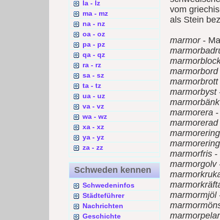
la - lz
vom griechi
ma - mz
als Stein be
na - nz
oa - oz
marmor
- Ma
pa - pz
marmorbad
qa - qz
marmorbloc
ra - rz
marmorbord
sa - sz
marmorbrott
ta - tz
marmorbyst
ua - uz
marmorbänk
va - vz
marmorera
-
wa - wz
marmorerad
xa - xz
marmorering
ya - yz
marmorering
za - zz
marmorfris
-
marmorgolv
Schweden kennen
marmorkruk
marmorkräft
Schwedeninfos
marmormjöl
Städteführer
marmormöns
Nachrichten
marmorpela
Geschichte