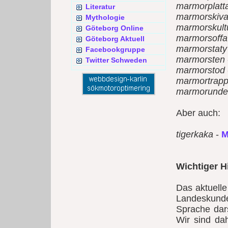
marmorplatt
Literatur
marmorskiv
Mythologie
marmorskult
Göteborg Online
marmorsoffa
Göteborg Aktuell
marmorstaty
Facebookgruppe
marmorsten
Twitter Schweden
marmorstod
marmortrap
marmorunder
Aber auch:
tigerkaka
-
M
Wichtiger H
Das aktuell
Landeskunde
Sprache dars
Wir sind da