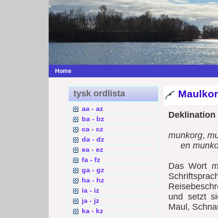
Home
Maulkor
tysk ordlista
aa - az
Deklination
ba - bz
ca - cz
munkorg
,
mu
da - dz
en munko
ea - ez
fa - fz
Das Wort
m
ga - gz
Schriftsp
ha - hz
Reisebesch
ia - iz
und setzt s
ja - jz
Maul, Schna
ka - kz