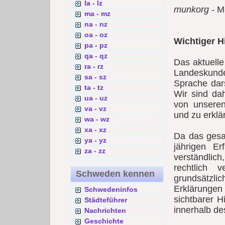
la - lz
munkorg
- M
ma - mz
na - nz
oa - oz
Wichtiger H
pa - pz
qa - qz
Das aktuell
ra - rz
Landeskunde
sa - sz
Sprache dars
ta - tz
Wir sind da
ua - uz
von unsere
va - vz
und zu erklä
wa - wz
xa - xz
Da das gesa
ya - yz
jährigen Er
za - zz
verständlic
rechtlich 
Schweden kennen
grundsätzl
Erklärungen 
Schwedeninfos
sichtbarer H
Städteführer
innerhalb de
Nachrichten
Geschichte