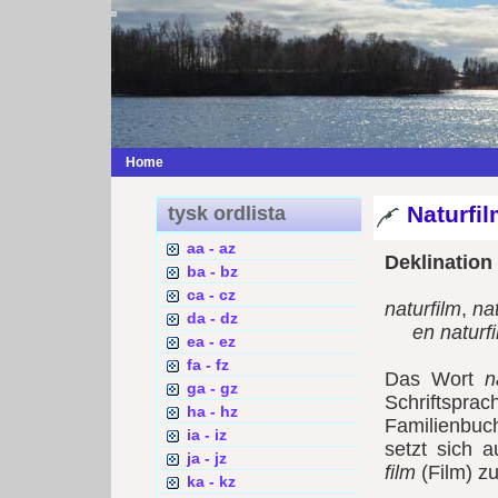
Home
Naturfil
tysk ordlista
aa - az
Deklination
ba - bz
ca - cz
naturfilm
,
na
da - dz
en naturf
ea - ez
fa - fz
Das Wort
n
ga - gz
Schriftspr
ha - hz
Familienbu
ia - iz
setzt sich 
ja - jz
film
(Film) 
ka - kz