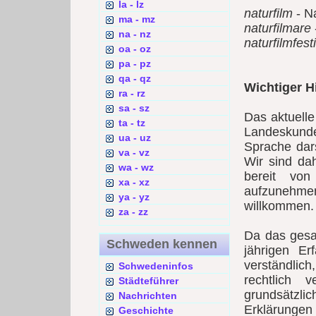
la - lz
naturfilm
- Na
ma - mz
naturfilmare
na - nz
naturfilmfest
oa - oz
pa - pz
qa - qz
Wichtiger H
ra - rz
sa - sz
Das aktuell
ta - tz
Landeskunde
ua - uz
Sprache dars
va - vz
Wir sind da
wa - wz
bereit vo
xa - xz
aufzunehme
ya - yz
willkommen.
za - zz
Da das gesa
Schweden kennen
jährigen Er
verständlic
Schwedeninfos
rechtlich 
Städteführer
grundsätzl
Nachrichten
Erklärungen 
Geschichte