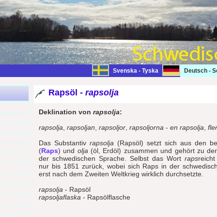
Svenska - Tyska
Deutsch - 
Rapsöl -
rapsolja
Deklination von
rapsolja
:
rapsolja
,
rapsoljan
,
rapsoljor
,
rapsoljorna
-
en rapsolja
,
fle
Das Substantiv
rapsolja
(Rapsöl) setzt sich aus den b
(
Raps
) und
olja
(öl, Erdöl) zusammen und gehört zu de
der schwedischen Sprache. Selbst das Wort
raps
reich
nur bis 1851 zurück, wobei sich Raps in der schwedisc
erst nach dem Zweiten Weltkrieg wirklich durchsetzte.
rapsolja
- Rapsöl
rapsoljaflaska
- Rapsölflasche