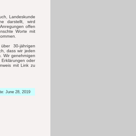
buch, Landeskunde
e darstellt, wird
r Anregungen offen
nschte Worte mit
lkommen.
über 30-jährigen
ch, dass wir jeden
n. Wir genehmigen
r Erklärungen oder
inweis mit Link zu
te: June 28, 2019