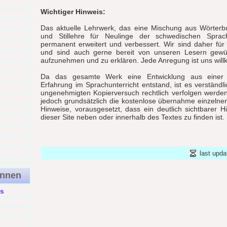
Wichtiger Hinweis:
Das aktuelle Lehrwerk, das eine Mischung aus Wörter
und Stillehre für Neulinge der schwedischen Sprach
permanent erweitert und verbessert. Wir sind daher fü
und sind auch gerne bereit von unseren Lesern gewü
aufzunehmen und zu erklären. Jede Anregung ist uns wil
Da das gesamte Werk eine Entwicklung aus einer 
Erfahrung im Sprachunterricht entstand, ist es verständli
ungenehmigten Kopierversuch rechtlich verfolgen werde
jedoch grundsätzlich die kostenlose übernahme einzelne
Hinweise, vorausgesetzt, dass ein deutlich sichtbarer H
dieser Site neben oder innerhalb des Textes zu finden ist.
last upda
ennen
s