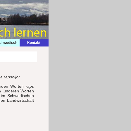
Schwedisch
Kontakt
ra rapsoljor
eiden Worten
raps
n jüngeren Worten
t im Schwedischen
hen Landwirtschaft