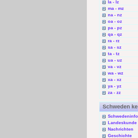
la - lz
ma - mz
na - nz
oa - oz
pa - pz
qa - qz
ra - rz
sa - sz
ta - tz
ua - uz
va - vz
wa - wz
xa - xz
ya - yz
za - zz
Schweden k
Schwedeninfo
Landeskunde
Nachrichten
Geschichte