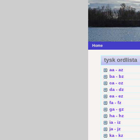
Home
tysk ordlista
aa - az
ba - bz
ca - cz
da - dz
ea - ez
fa - fz
ga - gz
ha - hz
ia - iz
ja - jz
ka - kz