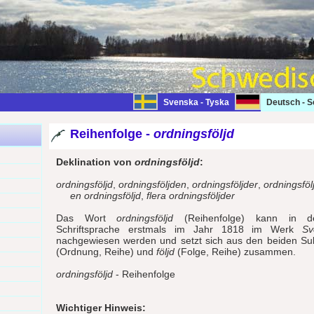
Svenska - Tyska
Deutsch - 
Reihenfolge -
ordningsföljd
Deklination von
ordningsföljd
:
ordningsföljd
,
ordningsföljden
,
ordningsföljder
,
ordningsföl
en ordningsföljd
,
flera ordningsföljder
Das Wort
ordningsföljd
(Reihenfolge) kann in de
Schriftsprache erstmals im Jahr 1818 im Werk
Sv
nachgewiesen werden und setzt sich aus den beiden Su
(Ordnung, Reihe) und
följd
(Folge, Reihe) zusammen.
ordningsföljd
- Reihenfolge
Wichtiger Hinweis: