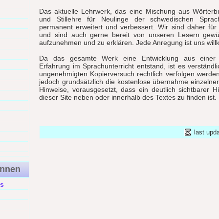
Das aktuelle Lehrwerk, das eine Mischung aus Wörter
und Stillehre für Neulinge der schwedischen Sprach
permanent erweitert und verbessert. Wir sind daher fü
und sind auch gerne bereit von unseren Lesern gewü
aufzunehmen und zu erklären. Jede Anregung ist uns wil
Da das gesamte Werk eine Entwicklung aus einer 
Erfahrung im Sprachunterricht entstand, ist es verständli
ungenehmigten Kopierversuch rechtlich verfolgen werde
jedoch grundsätzlich die kostenlose übernahme einzelne
Hinweise, vorausgesetzt, dass ein deutlich sichtbarer H
dieser Site neben oder innerhalb des Textes zu finden ist.
last upd
ennen
s