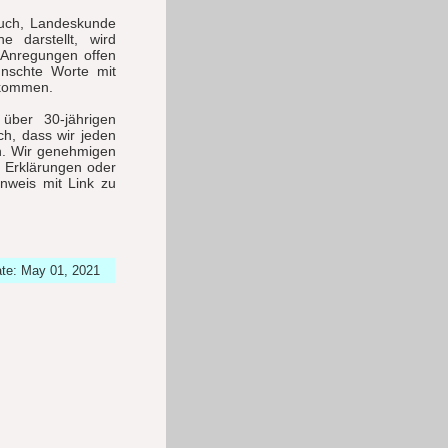
buch, Landeskunde
e darstellt, wird
r Anregungen offen
nschte Worte mit
lkommen.
über 30-jährigen
ch, dass wir jeden
n. Wir genehmigen
r Erklärungen oder
inweis mit Link zu
ate: May 01, 2021