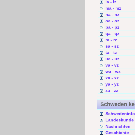
la - lz
ma - mz
na - nz
oa - oz
pa - pz
qa - qz
ra - rz
sa - sz
ta - tz
ua - uz
va - vz
wa - wz
xa - xz
ya - yz
za - zz
Schweden k
Schwedeninfo
Landeskunde
Nachrichten
Geschichte