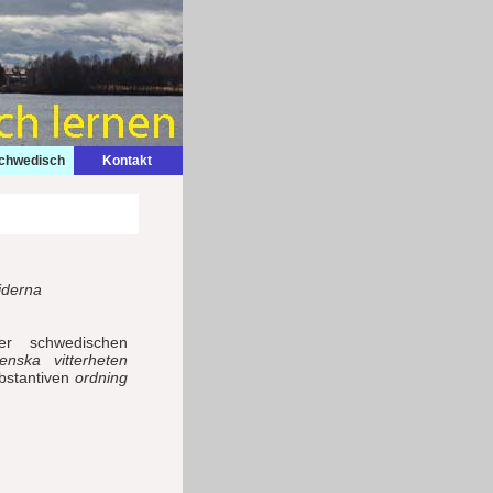
Schwedisch
Kontakt
jderna
r schwedischen
enska vitterheten
bstantiven
ordning