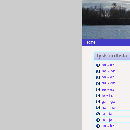
Home
tysk ordlista
aa - az
ba - bz
ca - cz
da - dz
ea - ez
fa - fz
ga - gz
ha - hz
ia - iz
ja - jz
ka - kz