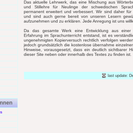
Das aktuelle Lehrwerk, das eine Mischung aus Wörter
und Stillehre für Neulinge der schwedischen Sprach
permanent erweitert und verbessert. Wir sind daher fü
und sind auch gerne bereit von unseren Lesern gewü
aufzunehmen und zu erklären. Jede Anregung ist uns wil
Da das gesamte Werk eine Entwicklung aus einer 
Erfahrung im Sprachunterricht entstand, ist es verständli
ungenehmigten Kopierversuch rechtlich verfolgen werde
jedoch grundsätzlich die kostenlose übernahme einzelne
Hinweise, vorausgesetzt, dass ein deutlich sichtbarer H
dieser Site neben oder innerhalb des Textes zu finden ist.
last update: 
ennen
s