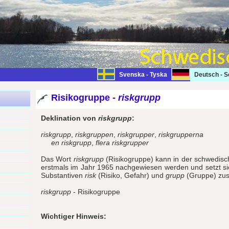
Svenska - Tyska
Deutsch - 
Risikogruppe -
riskgrupp
Deklination von
riskgrupp
:
riskgrupp
,
riskgruppen
,
riskgrupper
,
riskgrupperna
en riskgrupp
,
flera riskgrupper
Das Wort
riskgrupp
(Risikogruppe) kann in der schwedisc
erstmals im Jahr 1965 nachgewiesen werden und setzt s
Substantiven
risk
(Risiko, Gefahr) und
grupp
(Gruppe) zu
riskgrupp
- Risikogruppe
Wichtiger Hinweis: