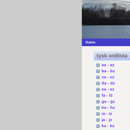
Home
tysk ordlista
aa - az
ba - bz
ca - cz
da - dz
ea - ez
fa - fz
ga - gz
ha - hz
ia - iz
ja - jz
ka - kz