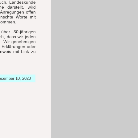
buch, Landeskunde
e darstellt, wird
r Anregungen offen
nschte Worte mit
lkommen.
über 30-jährigen
ch, dass wir jeden
n. Wir genehmigen
r Erklärungen oder
inweis mit Link zu
December 10, 2020