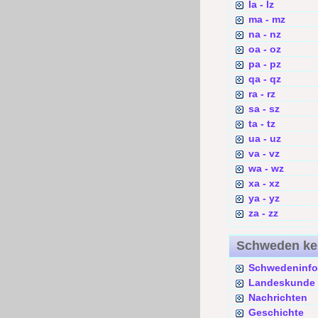
la - lz
ma - mz
na - nz
oa - oz
pa - pz
qa - qz
ra - rz
sa - sz
ta - tz
ua - uz
va - vz
wa - wz
xa - xz
ya - yz
za - zz
Schweden k
Schwedeninfo
Landeskunde
Nachrichten
Geschichte