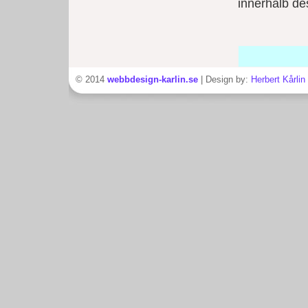
innerhalb des
© 2014
webbdesign-karlin.se
| Design by:
Herbert Kårlin