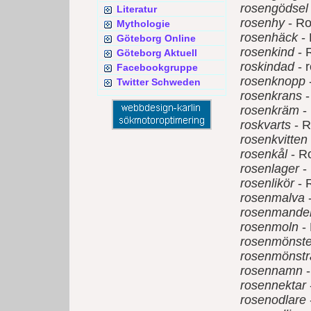
rosengödsel
Literatur
rosenhy
- Ro
Mythologie
rosenhäck
-
Göteborg Online
rosenkind
- 
Göteborg Aktuell
roskindad
- 
Facebookgruppe
rosenknopp
Twitter Schweden
rosenkrans
-
rosenkräm
-
roskvarts
- R
rosenkvitten
rosenkål
- R
rosenlager
-
rosenlikör
- 
rosenmalva
rosenmande
rosenmoln
-
rosenmönste
rosenmönstr
rosennamn
-
rosennektar
rosenodlare