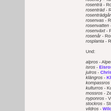
rosenträ
- R
rosenträd
- 
rosenträdgå
rosenvas
- R
rosenvatten
rosenväxt
- 
rosenår
- Ro
rosplanta
- R
Und:
alpros
- Alpe
isros
-
Eisro
julros
-
Chri
klängros
-
Kl
kompassros
kulturros
- Ku
mossros
- Ze
nyponros
- 
stockros
- St
vildros
-
Wil