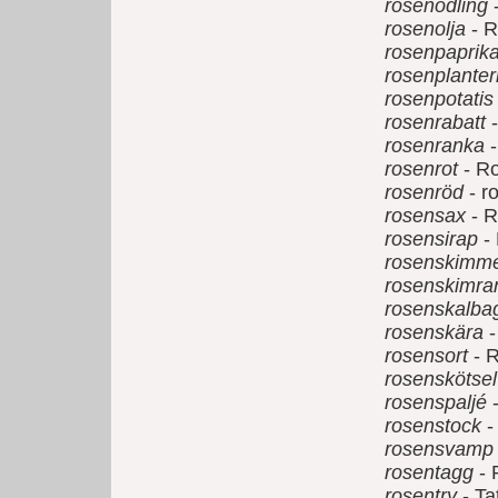
rosenodling
rosenolja
- R
rosenpaprik
rosenplanter
rosenpotatis
rosenrabatt
-
rosenranka
-
rosenrot
- R
rosenröd
- r
rosensax
- R
rosensirap
- 
rosenskimm
rosenskimra
rosenskalba
rosenskära
-
rosensort
- R
rosenskötsel
rosenspaljé
-
rosenstock
-
rosensvamp
rosentagg
- 
rosentry
- Ta