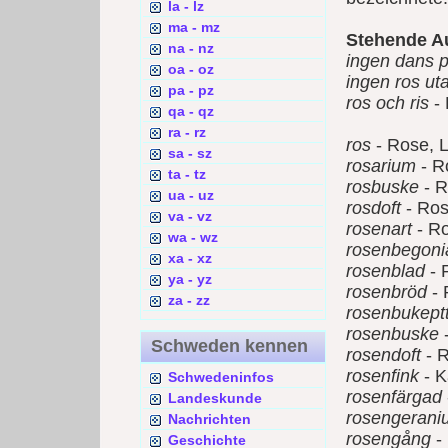
la - lz
ma - mz
Stehende A
na - nz
ingen dans p
oa - oz
ingen ros ut
pa - pz
ros och ris
- 
qa - qz
ra - rz
ros
- Rose, L
sa - sz
rosarium
- R
ta - tz
rosbuske
- R
ua - uz
rosdoft
- Ros
va - vz
rosenart
- Ro
wa - wz
rosenbegoni
xa - xz
rosenblad
- 
ya - yz
rosenbröd
- 
za - zz
rosenbukept
rosenbuske
Schweden kennen
rosendoft
- R
rosenfink
- K
Schwedeninfos
rosenfärgad
Landeskunde
rosengerani
Nachrichten
rosengång
-
Geschichte