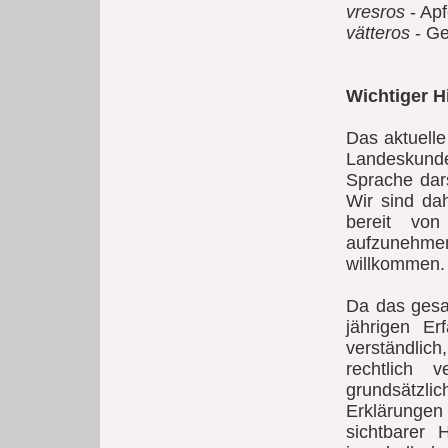
vresros
- Ap
vätteros
- Ge
Wichtiger H
Das aktuell
Landeskunde
Sprache dars
Wir sind da
bereit vo
aufzunehme
willkommen.
Da das gesa
jährigen Er
verständlic
rechtlich 
grundsätzl
Erklärungen 
sichtbarer 