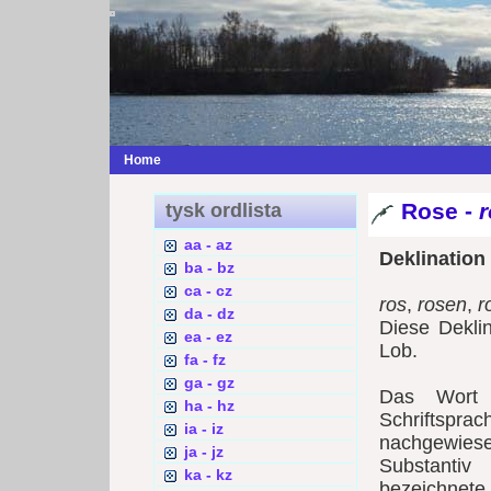
Home
Rose -
r
tysk ordlista
aa - az
Deklination
ba - bz
ca - cz
ros
,
rosen
,
r
da - dz
Diese Deklin
ea - ez
Lob.
fa - fz
ga - gz
Das Wor
ha - hz
Schriftsprac
ia - iz
nachgewie
ja - jz
Substantiv
ka - kz
bezeichnete.